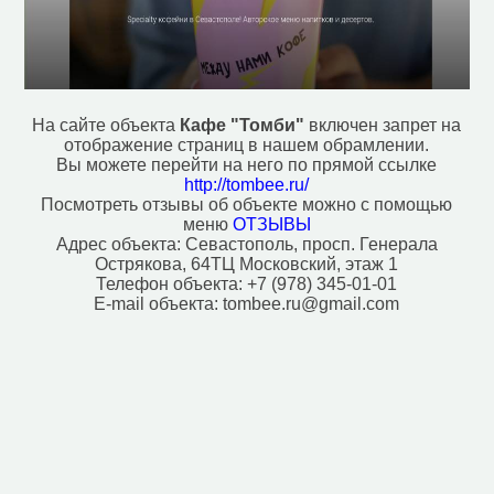
Гостевой дом (69)
Гостиница (50)
Вокзал, станция (4)
Кафе (214)
Кинотеатр (7)
Колодец (3)
На сайте объекта
Кафе "Томби"
включен запрет на
Магазин (1749)
отображение страниц в нашем обрамлении.
Музей (22)
Вы можете перейти на него по прямой ссылке
Ночной клуб (10)
http://tombee.ru/
Паб (23)
Посмотреть отзывы об объекте можно с помощью
меню
ОТЗЫВЫ
Парк развлечений (4)
Адрес объекта:
Севастополь, просп. Генерала
Парк, сквер (174)
Острякова, 64ТЦ Московский, этаж 1
Плавательный бассейн (104)
Телефон объекта:
+7 (978) 345-01-01
Платёжный терминал (34)
E-mail объекта:
tombee.ru@gmail.com
Поликлиника (62)
Полицейский участок (36)
Почта (72)
Ресторан (70)
Рынок, базар (17)
Смотровая площадка (45)
Спортивный центр (17)
Стоматолог (69)
Университет/институт (16)