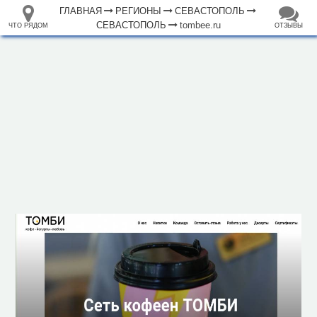
ГЛАВНАЯ
РЕГИОНЫ
СЕВАСТОПОЛЬ
СЕВАСТОПОЛЬ
tombee.ru
ЧТО РЯДОМ
ОТЗЫВЫ
⤢
ЧТО
+
33.105265
68.973718
РЯДОМ
Кафе "Томби"
–
Инфраструктура
Автозаправочная станция (28)
Автомойка (39)
Автопарковка (352)
Автопрокат (6)
Автостанция, автовокзал (2)
Аппартаменты (17)
Аптека (215)
Банк (91)
Банкомат (228)
Бар (55)
Библиотека (29)
Больница (48)
2 км
Ветеринар (30)
Водонапорная башня (1)