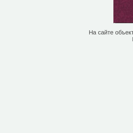
Гостевой дом (69)
Гостиница (50)
Вокзал, станция (4)
Кафе (214)
Кинотеатр (7)
Колодец (3)
На сайте объек
Магазин (1749)
Музей (22)
Ночной клуб (10)
Паб (23)
Парк развлечений (4)
Парк, сквер (174)
Плавательный бассейн (104)
Платёжный терминал (34)
Поликлиника (62)
Полицейский участок (36)
Почта (72)
Ресторан (70)
Рынок, базар (17)
Смотровая площадка (45)
Спортивный центр (17)
Стоматолог (69)
Университет/институт (16)