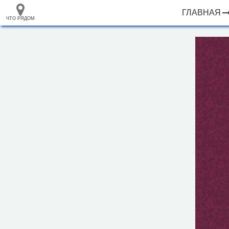
ГЛАВНАЯ
ЧТО РЯДОМ
33.105265
+
68.973718
–
Гостиница "Зодиак"
Инфраструктура
Автозаправочная станция (28)
Автомойка (39)
Автопарковка (352)
Автопрокат (6)
Автостанция, автовокзал (2)
Аппартаменты (17)
Аптека (215)
Банк (91)
Банкомат (228)
Бар (55)
Библиотека (29)
Больница (48)
Ветеринар (30)
2 км
Водонапорная башня (1)