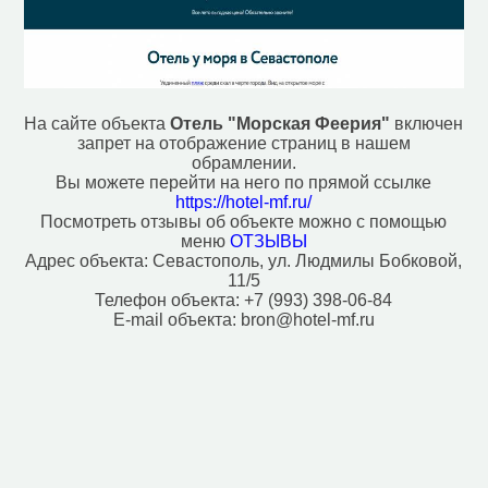
Гостевой дом (69)
Гостиница (50)
Вокзал, станция (4)
Кафе (214)
Кинотеатр (7)
Колодец (3)
На сайте объекта
Отель "Морская Феерия"
включен
Магазин (1749)
запрет на отображение страниц в нашем
Музей (22)
обрамлении.
Ночной клуб (10)
Вы можете перейти на него по прямой ссылке
Паб (23)
https://hotel-mf.ru/
Посмотреть отзывы об объекте можно с помощью
Парк развлечений (4)
меню
ОТЗЫВЫ
Парк, сквер (174)
Адрес объекта:
Севастополь, ул. Людмилы Бобковой,
Плавательный бассейн (104)
11/5
Платёжный терминал (34)
Телефон объекта:
+7 (993) 398-06-84
Поликлиника (62)
E-mail объекта:
bron@hotel-mf.ru
Полицейский участок (36)
Почта (72)
Ресторан (70)
Рынок, базар (17)
Смотровая площадка (45)
Спортивный центр (17)
Стоматолог (69)
Университет/институт (16)