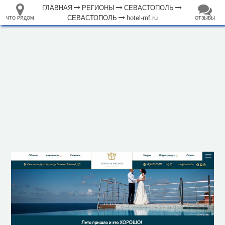
ГЛАВНАЯ
РЕГИОНЫ
СЕВАСТОПОЛЬ
СЕВАСТОПОЛЬ
hotel-mf.ru
ЧТО РЯДОМ
ОТЗЫВЫ
⤢
ЧТО
+
33.105265
68.973718
РЯДОМ
Отель "Морская Феерия"
–
Инфраструктура
Автозаправочная станция (28)
Автомойка (39)
Автопарковка (352)
Автопрокат (6)
Автостанция, автовокзал (2)
Аппартаменты (17)
Аптека (215)
Банк (91)
Банкомат (228)
Бар (55)
Библиотека (29)
Больница (48)
2 км
Ветеринар (30)
Водонапорная башня (1)