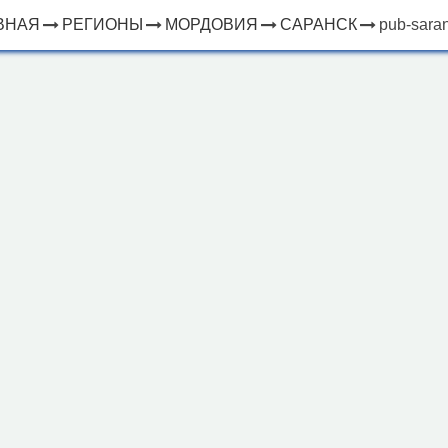
ВНАЯ
РЕГИОНЫ
МОРДОВИЯ
САРАНСК
pub-saran
×
ЧТО
⤢
РЯДОМ