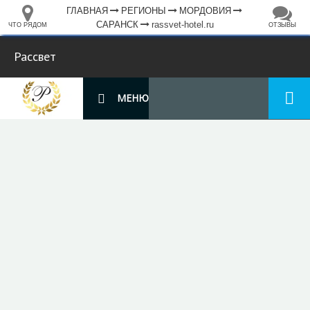
ГЛАВНАЯ
РЕГИОНЫ
МОРДОВИЯ
САРАНСК
rassvet-hotel.ru
ЧТО РЯДОМ
ОТЗЫВЫ
⤢
ЧТО
+
33.105265
68.973718
РЯДОМ
Гостиница "Рассвет"
–
Инфраструктура
Автозаправочная станция (27)
Автомобильная зарядная станция (1)
Автомойка (15)
Автопарковка (563)
Автостанция, автовокзал (1)
Аппартаменты (1)
Аптека (123)
Банк (48)
Банкомат (35)
Бар (8)
Библиотека (9)
Больница (13)
2 км
Ветеринар (4)
Водонапорная башня (1)