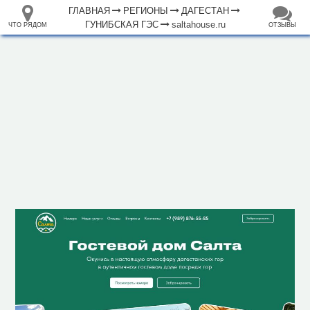
ГЛАВНАЯ
РЕГИОНЫ
ДАГЕСТАН
ГУНИБСКАЯ ГЭС
saltahouse.ru
ЧТО РЯДОМ
ОТЗЫВЫ
⤢
ЧТО
+
33.105265
68.973718
РЯДОМ
Гостевой дом Салта
–
Инфраструктура
Гостиница (1)
Кафе (2)
Магазин (1)
Место для пикника (1)
Смотровая площадка (4)
Исторические объекты
Кремль, крепость, дворец (1)
Памятник (1)
Природные объекты
Источник (1)
1000 м