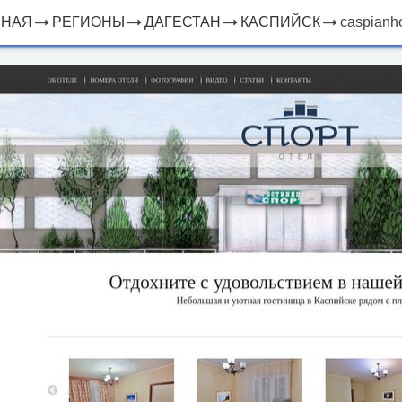
ВНАЯ
РЕГИОНЫ
ДАГЕСТАН
КАСПИЙСК
caspianho
×
ЧТО
⤢
РЯДОМ