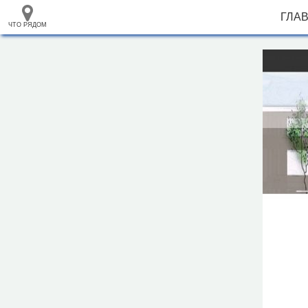
ГЛА
ЧТО РЯДОМ
33.105265
+
68.973718
–
Гостиница "Спорт"
Инфраструктура
Автозаправочная станция (3)
Автомойка (6)
Автопарковка (17)
Аппартаменты (3)
Аптека (8)
Банк (4)
Бар (6)
Библиотека (1)
Больница (1)
Гостевой дом (2)
Кафе (17)
Кинотеатр (1)
Магазин (118)
1000 м
Ночной клуб (1)