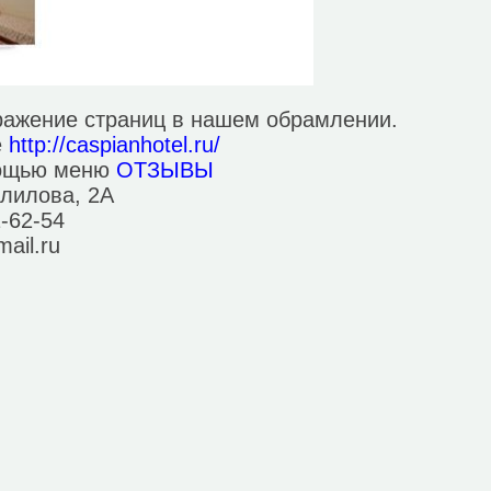
ражение страниц в нашем обрамлении.
е
http://caspianhotel.ru/
мощью меню
ОТЗЫВЫ
алилова, 2А
1-62-54
ail.ru