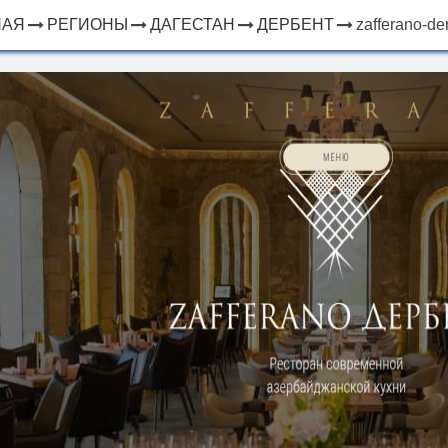
НАЯ
РЕГИОНЫ
ДАГЕСТАН
ДЕРБЕНТ
zafferano-de
×
ЧТО
⤢
РЯДОМ