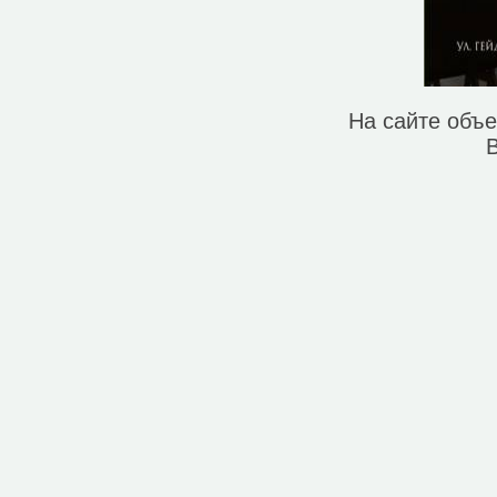
Мотель (1)
Паб (1)
Парк, сквер (11)
Поликлиника (1)
Почта (9)
Пункт обмена валют (1)
На сайте объ
Ресторан (16)
Рынок, базар (4)
Смотровая площадка (4)
Спортивный центр (1)
Стадион (3)
Стоматолог (3)
Театр (3)
Университет/институт (3)
Фастфуд (6)
Фонтан (3)
Хостел (2)
Центр искусств (1)
Исторические объекты
Военный форт (2)
Историческое здание (3)
Место раскопок (3)