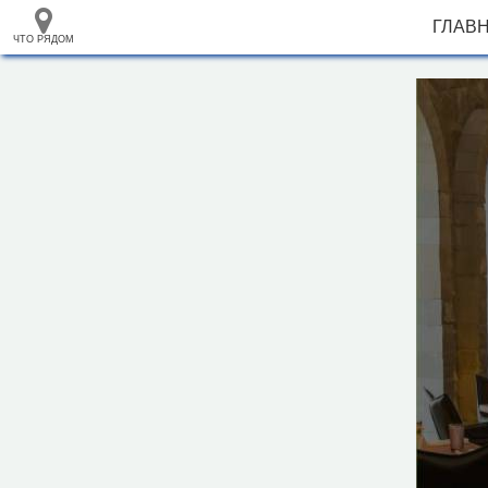
ГЛАВ
ЧТО РЯДОМ
33.105265
+
68.973718
–
Кафе "Zafferano"
Инфраструктура
Автозаправочная станция (1)
Автопарковка (4)
Автопрокат (1)
Автостанция, автовокзал (2)
Аптека (6)
Банк (2)
Больница (2)
Гостевой дом (2)
Гостиница (19)
Вокзал, станция (1)
Кафе (41)
Магазин (85)
Место для пикника (2)
2 км
Мечеть (4)