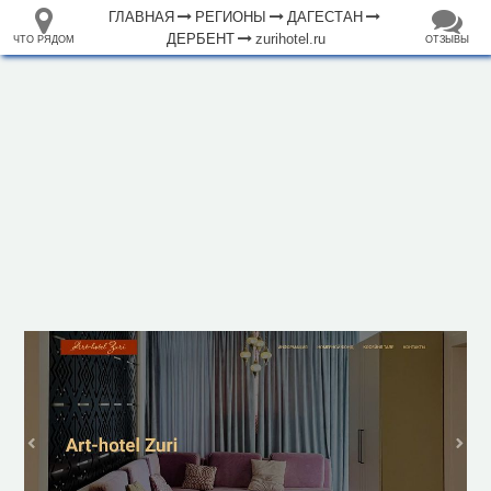
ГЛАВНАЯ
РЕГИОНЫ
ДАГЕСТАН
ДЕРБЕНТ
zurihotel.ru
ЧТО РЯДОМ
ОТЗЫВЫ
⤢
ЧТО
+
33.105265
68.973718
РЯДОМ
Отель "Арт-отель Зури"
–
Инфраструктура
Автозаправочная станция (1)
Автопарковка (4)
Автопрокат (1)
Автостанция, автовокзал (2)
Аптека (6)
Банк (2)
Больница (2)
Гостевой дом (2)
Гостиница (19)
Вокзал, станция (1)
Кафе (41)
Магазин (85)
2 км
Место для пикника (2)
Мечеть (4)