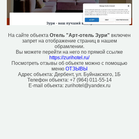
Мотель (1)
Паб (1)
Парк, сквер (11)
Поликлиника (1)
Почта (9)
Пункт обмена валют (1)
На сайте объекта
Отель "Арт-отель Зури"
включен
Ресторан (16)
запрет на отображение страниц в нашем
Рынок, базар (4)
обрамлении.
Смотровая площадка (4)
Вы можете перейти на него по прямой ссылке
Спортивный центр (1)
https://zurihotel.ru/
Посмотреть отзывы об объекте можно с помощью
Стадион (3)
меню
ОТЗЫВЫ
Стоматолог (3)
Адрес объекта:
Дербент, ул. Буйнакского, 1Б
Театр (3)
Телефон объекта:
+7 (964) 011-55-14
Университет/институт (3)
E-mail объекта:
zurihotel@yandex.ru
Фастфуд (6)
Фонтан (3)
Хостел (2)
Центр искусств (1)
Исторические объекты
Военный форт (2)
Историческое здание (3)
Место раскопок (3)