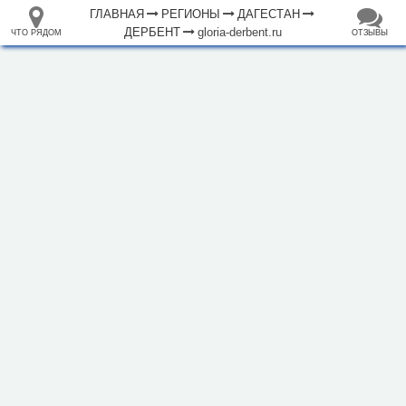
ГЛАВНАЯ
РЕГИОНЫ
ДАГЕСТАН
ДЕРБЕНТ
gloria-derbent.ru
ЧТО РЯДОМ
ОТЗЫВЫ
⤢
ЧТО
+
33.105265
68.973718
РЯДОМ
Отель "Gloria"
–
Инфраструктура
Автозаправочная станция (1)
Автопарковка (4)
Автопрокат (1)
Автостанция, автовокзал (2)
Аптека (6)
Банк (2)
Больница (2)
Гостевой дом (2)
Гостиница (19)
Вокзал, станция (1)
Кафе (41)
Магазин (85)
2 км
Место для пикника (2)
Мечеть (4)