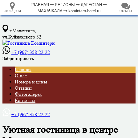
ГЛАВНАЯ
РЕГИОНЫ
ДАГЕСТАН
МАХАЧКАЛА
komintern-hotel.ru
ЧТО РЯДОМ
ОТЗЫВЫ
⤢
ЧТО
+
33.105265
68.973718
РЯДОМ
Гостиница "Коминтерн"
–
Инфраструктура
Автозаправочная станция (51)
Автомойка (45)
Автопарковка (102)
Автопрокат (1)
Автостанция, автовокзал (1)
Аппартаменты (34)
Аптека (105)
Банк (48)
Банкомат (24)
Бар (31)
Библиотека (6)
Больница (18)
2 км
Ветеринар (3)
Водонапорная башня (5)