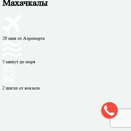
Гостевой дом (47)
Гостиница (42)
Вокзал, станция (1)
Кафе (283)
Кинотеатр (5)
Колодец (1)
Магазин (1601)
Маяк (1)
Место для пикника (1)
Мечеть (5)
Мотель (1)
Музей (7)
Ночной клуб (16)
Обслуживаемый пляж (2)
Паб (7)
Парк развлечений (2)
Парк, сквер (59)
Платёжный терминал (1)
Поликлиника (66)
Полицейский участок (16)
Почта (46)
Пункт обмена валют (1)
Ресторан (181)