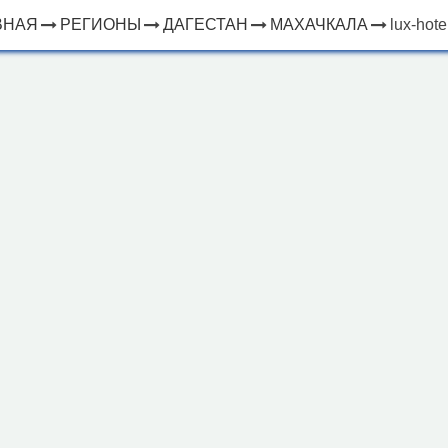
ВНАЯ
РЕГИОНЫ
ДАГЕСТАН
МАХАЧКАЛА
lux-hote
×
ЧТО
⤢
РЯДОМ