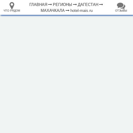
ГЛАВНАЯ
РЕГИОНЫ
ДАГЕСТАН
МАХАЧКАЛА
hotel-mais.ru
ЧТО РЯДОМ
ОТЗЫВЫ
⤢
ЧТО
+
33.105265
68.973718
РЯДОМ
Отель "Gold Mais"
–
Инфраструктура
Автозаправочная станция (51)
Автомойка (45)
Автопарковка (102)
Автопрокат (1)
Автостанция, автовокзал (1)
Аппартаменты (34)
Аптека (105)
Банк (48)
Банкомат (24)
Бар (31)
Библиотека (6)
Больница (18)
2 км
Ветеринар (3)
Водонапорная башня (5)