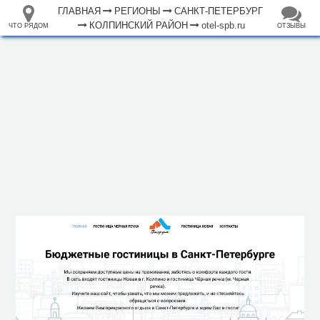
ГЛАВНАЯ
РЕГИОНЫ
САНКТ-ПЕТЕРБУРГ
КОЛПИНСКИЙ РАЙОН
otel-spb.ru
ЧТО РЯДОМ
ОТЗЫВЫ
⤢
+
33.105265
68.973718
Гостиница "Новая"
–
Инфраструктура
Исторические объекты
Природные объекты
2 км