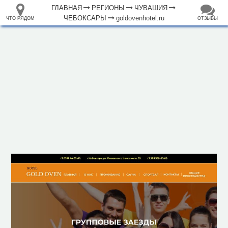
ГЛАВНАЯ
РЕГИОНЫ
ЧУВАШИЯ
ЧЕБОКСАРЫ
goldovenhotel.ru
ЧТО РЯДОМ
ОТЗЫВЫ
⤢
ЧТО
+
33.105265
68.973718
РЯДОМ
Гостиница "Gold Oven"
–
Инфраструктура
Автозаправочная станция (52)
Автомобильная зарядная станция (18)
Автомойка (33)
Автопарковка (679)
Автопрокат (2)
Аппартаменты (1)
Аптека (146)
Банк (49)
Банкомат (73)
Бар (24)
Библиотека (30)
Больница (27)
2 км
Ветеринар (10)
Водонапорная башня (45)