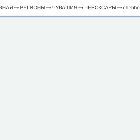
ВНАЯ
РЕГИОНЫ
ЧУВАШИЯ
ЧЕБОКСАРЫ
chebhot
×
ЧТО
⤢
РЯДОМ