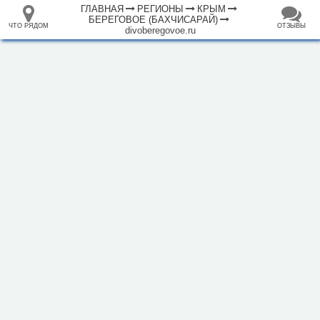
ГЛАВНАЯ
РЕГИОНЫ
КРЫМ
БЕРЕГОВОЕ (БАХЧИСАРАЙ)
ЧТО РЯДОМ
ОТЗЫВЫ
divoberegovoe.ru
⤢
ЧТО
+
33.105265
68.973718
РЯДОМ
Пансионат "Диво"
–
Инфраструктура
Автопарковка (1)
Водонапорная башня (1)
Гостевой дом (11)
Гостиница (2)
Кафе (1)
Кемпинг (1)
Магазин (4)
Почта (1)
Исторические объекты
Памятник (1)
500 м
Природные объекты
Пляж (5)