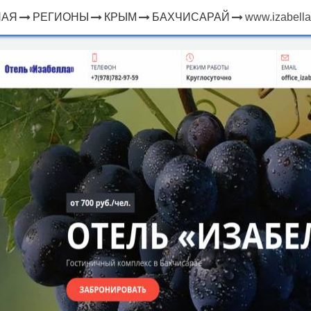
НАЯ
РЕГИОНЫ
КРЫМ
БАХЧИСАРАЙ
www.izabella
×
ЧТО
⤢
РЯДОМ