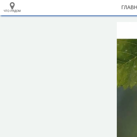
ГЛАВ
ЧТО РЯДОМ
33.105265
+
68.973718
–
Гостевой дом "Изабелла"
Инфраструктура
Парк, сквер (1)
Исторические объекты
Памятник (1)
Природные объекты
Вершина горы, холма (2)
Утёс (2)
1000 м