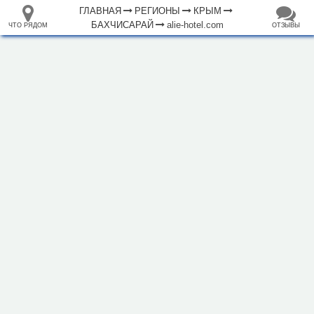
ГЛАВНАЯ
РЕГИОНЫ
КРЫМ
БАХЧИСАРАЙ
alie-hotel.com
ЧТО РЯДОМ
ОТЗЫВЫ
⤢
ЧТО
+
33.105265
68.973718
РЯДОМ
Гостиница "Алие"
–
Инфраструктура
Парк, сквер (1)
Исторические объекты
Памятник (1)
Природные объекты
Вершина горы, холма (2)
Утёс (2)
1000 м