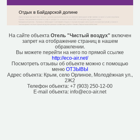
Плавательный бассейн (3)
Почта (1)
Ресторан (6)
Рынок, базар (1)
Смотровая площадка (9)
Спортивный центр (2)
На сайте объекта
Отель "Чистый воздух"
включен
Фастфуд (2)
запрет на отображение страниц в нашем
Фонтан (3)
обрамлении.
Церковь (2)
Вы можете перейти на него по прямой ссылке
Место для пикника (3)
http://eco-air.net/
Посмотреть отзывы об объекте можно с помощью
меню
ОТЗЫВЫ
Исторические объекты
Адрес объекта:
Крым, село Орлиное, Молодёжная ул.,
Памятник (6)
2Ж2
Усадьба, поместье (1)
Телефон объекта:
+7 (903) 250-12-00
Монумент (1)
E-mail объекта:
info@eco-air.net
Природные объекты
Вершина горы, холма (7)
Источник (18)
Пляж (12)
Вход в пещеру (2)
Перевал (1)