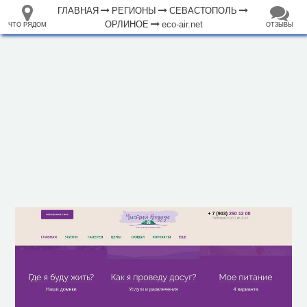
ГЛАВНАЯ
РЕГИОНЫ
СЕВАСТОПОЛЬ
ОРЛИНОЕ
eco-air.net
ЧТО РЯДОМ
ОТЗЫВЫ
⤢
ЧТО
+
33.105265
68.973718
РЯДОМ
Отель "Чистый воздух"
–
Инфраструктура
Гостевой дом (7)
Магазин (28)
Автозаправочная станция (1)
Автопарковка (10)
Автостанция, автовокзал (1)
Аппартаменты (1)
Аптека (1)
Банк (1)
Водонапорная башня (1)
Вокзал, станция (1)
Гостиница (8)
Кафе (9)
1000 м
Кемпинг (3)
Парк, сквер (6)