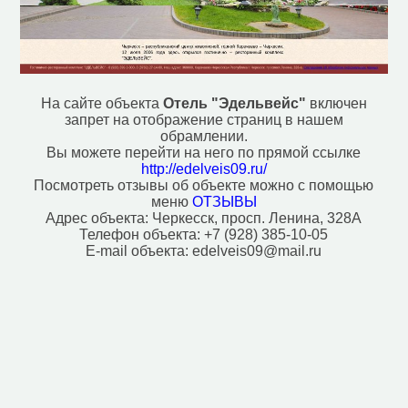
Кафе (29)
Кинотеатр (1)
Магазин (234)
Музей (2)
Парк, сквер (23)
Поликлиника (3)
На сайте объекта
Отель "Эдельвейс"
включен
Полицейский участок (18)
запрет на отображение страниц в нашем
Почта (14)
обрамлении.
Ресторан (6)
Вы можете перейти на него по прямой ссылке
Рынок, базар (3)
http://edelveis09.ru/
Посмотреть отзывы об объекте можно с помощью
Смотровая площадка (1)
меню
ОТЗЫВЫ
Собор (1)
Адрес объекта:
Черкесск, просп. Ленина, 328А
Спортивный центр (7)
Телефон объекта:
+7 (928) 385-10-05
Стадион (4)
E-mail объекта:
edelveis09@mail.ru
Стоматолог (5)
Стоянка такси (4)
Театр (2)
Фастфуд (5)
Фонтан (1)
Хостел (1)
Церковь (2)
Исторические объекты