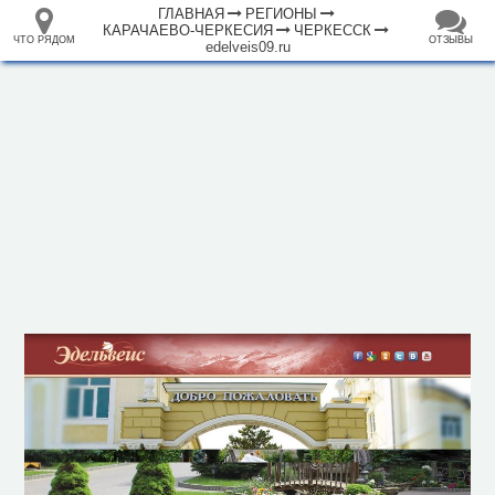
ГЛАВНАЯ
РЕГИОНЫ
КАРАЧАЕВО-ЧЕРКЕСИЯ
ЧЕРКЕССК
ЧТО РЯДОМ
ОТЗЫВЫ
edelveis09.ru
⤢
ЧТО
+
33.105265
68.973718
РЯДОМ
Отель "Эдельвейс"
–
Инфраструктура
Автозаправочная станция (21)
Автомойка (5)
Автопарковка (47)
Автостанция, автовокзал (2)
Аптека (28)
Банк (17)
Банкомат (91)
Бар (2)
Больница (10)
Ветеринар (1)
Горный приют (1)
Гостевой дом (4)
2 км
Гостиница (7)
Вокзал, станция (1)