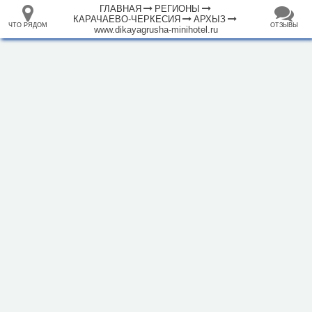
ГЛАВНАЯ
РЕГИОНЫ
КАРАЧАЕВО-ЧЕРКЕСИЯ
АРХЫЗ
ЧТО РЯДОМ
ОТЗЫВЫ
www.dikayagrusha-minihotel.ru
⤢
ЧТО
+
33.105265
68.973718
РЯДОМ
База отдыха "Дикая груша"
–
Инфраструктура
Автопарковка (21)
Автостанция, автовокзал (1)
Банкомат (3)
Вокзал, станция (11)
Горный приют (2)
Гостевой дом (24)
Гостиница (14)
Кафе (21)
Магазин (12)
Место для пикника (7)
Мотель (13)
Плавательный бассейн (2)
2 км
Полицейский участок (2)
Ресторан (12)