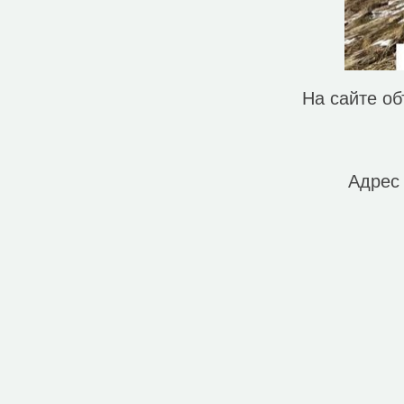
Смотровая площадка (4)
Спортивный центр (1)
Станция канатной дороги (3)
Фастфуд (3)
Фонтан (1)
Автопрокат (2)
На сайте о
Стоянка такси (1)
Исторические объекты
Адрес
Природные объекты
Вершина горы, холма (12)
Источник (2)
Перевал (2)