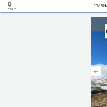
ГЛАВН
ЧТО РЯДОМ
33.105265
+
68.973718
–
Гостевой дом "Hilly Rest"
Инфраструктура
Автопарковка (21)
Автостанция, автовокзал (1)
Банкомат (3)
Вокзал, станция (11)
Горный приют (2)
Гостевой дом (24)
Гостиница (14)
Кафе (21)
Магазин (12)
Место для пикника (7)
Мотель (13)
Плавательный бассейн (2)
Полицейский участок (2)
2 км
Ресторан (12)