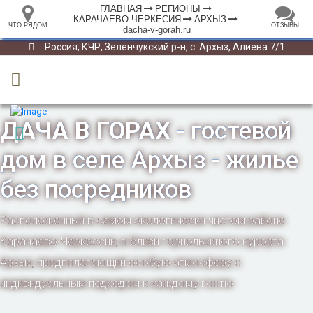
ГЛАВНАЯ
РЕГИОНЫ
КАРАЧАЕВО-ЧЕРКЕСИЯ
АРХЫЗ
ЧТО РЯДОМ
ОТЗЫВЫ
dacha-v-gorah.ru
⤢
ЧТО
+
33.105265
68.973718
РЯДОМ
Гостевой дом "Дача в горах"
–
Инфраструктура
Автопарковка (21)
Автостанция, автовокзал (1)
Банкомат (3)
Вокзал, станция (11)
Горный приют (2)
Гостевой дом (24)
Гостиница (14)
Кафе (21)
Магазин (12)
Место для пикника (7)
Мотель (13)
Плавательный бассейн (2)
2 км
Полицейский участок (2)
Ресторан (12)