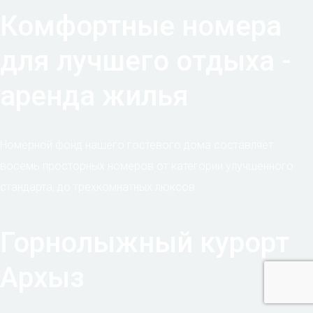
Смотровая площадка (4)
Спортивный центр (1)
Станция канатной дороги (3)
Фастфуд (3)
Фонтан (1)
Автопрокат (2)
Стоянка такси (1)
Исторические объекты
Природные объекты
Вершина горы, холма (12)
Источник (2)
Перевал (2)