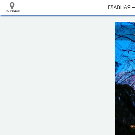
ГЛАВНАЯ
ЧТО РЯДОМ
33.105265
+
68.973718
–
Гостевой дом "Дубрава"
Инфраструктура
Автопарковка (21)
Автостанция, автовокзал (1)
Банкомат (3)
Вокзал, станция (11)
Горный приют (2)
Гостевой дом (24)
Гостиница (14)
Кафе (21)
Магазин (12)
Место для пикника (7)
Мотель (13)
Плавательный бассейн (2)
Полицейский участок (2)
2 км
Ресторан (12)