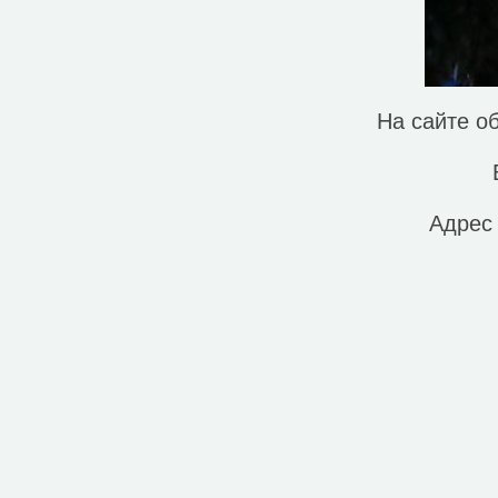
Смотровая площадка (4)
Спортивный центр (1)
Станция канатной дороги (3)
Фастфуд (3)
Фонтан (1)
Автопрокат (2)
На сайте о
Стоянка такси (1)
Исторические объекты
Адрес
Природные объекты
Вершина горы, холма (12)
Источник (2)
Перевал (2)