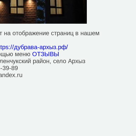
т на отображение страниц в нашем
ttps://дубрава-архыз.рф/
мощью меню
ОТЗЫВЫ
ленчукский район, село Архыз
3-39-89
andex.ru