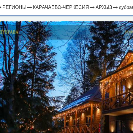
РЕГИОНЫ
КАРАЧАЕВО-ЧЕРКЕСИЯ
АРХЫЗ
дубра
×
ЧТО
⤢
РЯДОМ