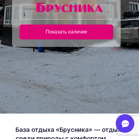
Смотровая площадка (4)
Спортивный центр (1)
Станция канатной дороги (3)
Фастфуд (3)
Фонтан (1)
Автопрокат (2)
Стоянка такси (1)
Исторические объекты
Природные объекты
Вершина горы, холма (12)
Источник (2)
Перевал (2)