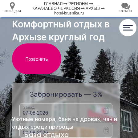
ГЛАВНАЯ
РЕГИОНЫ
КАРАЧАЕВО-ЧЕРКЕСИЯ
АРХЫЗ
ЧТО РЯДОМ
ОТЗЫВЫ
hotel-brusnika.ru
⤢
ЧТО
+
33.105265
68.973718
РЯДОМ
Гостиница "Брусника"
–
Инфраструктура
Автопарковка (21)
Автостанция, автовокзал (1)
Банкомат (3)
Вокзал, станция (11)
Горный приют (2)
Гостевой дом (24)
Гостиница (14)
Кафе (21)
Магазин (12)
Место для пикника (7)
Мотель (13)
Плавательный бассейн (2)
2 км
Полицейский участок (2)
Ресторан (12)