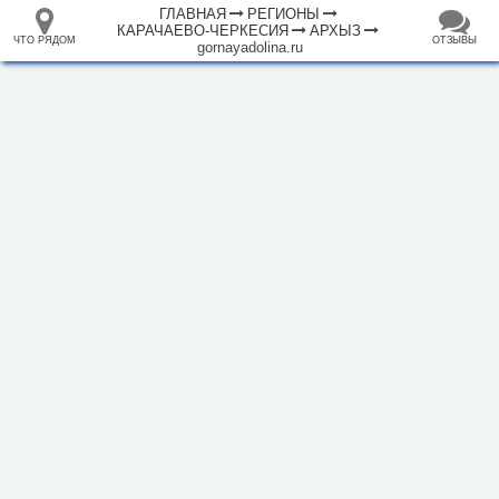
ГЛАВНАЯ
РЕГИОНЫ
КАРАЧАЕВО-ЧЕРКЕСИЯ
АРХЫЗ
ЧТО РЯДОМ
ОТЗЫВЫ
gornayadolina.ru
⤢
ЧТО
+
33.105265
68.973718
РЯДОМ
Гостевой дом "Горная долина"
–
Инфраструктура
Автопарковка (21)
Автостанция, автовокзал (1)
Банкомат (3)
Вокзал, станция (11)
Горный приют (2)
Гостевой дом (24)
Гостиница (14)
Кафе (21)
Магазин (12)
Место для пикника (7)
Мотель (13)
Плавательный бассейн (2)
2 км
Полицейский участок (2)
Ресторан (12)