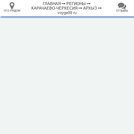
ГЛАВНАЯ
РЕГИОНЫ
КАРАЧАЕВО-ЧЕРКЕСИЯ
АРХЫЗ
ЧТО РЯДОМ
ОТЗЫВЫ
voyge09.ru
⤢
ЧТО
+
33.105265
68.973718
РЯДОМ
Гостиница "Архыз Вояж"
–
Инфраструктура
Автопарковка (21)
Автостанция, автовокзал (1)
Банкомат (3)
Вокзал, станция (11)
Горный приют (2)
Гостевой дом (24)
Гостиница (14)
Кафе (21)
Магазин (12)
Место для пикника (7)
Мотель (13)
Плавательный бассейн (2)
2 км
Полицейский участок (2)
Ресторан (12)