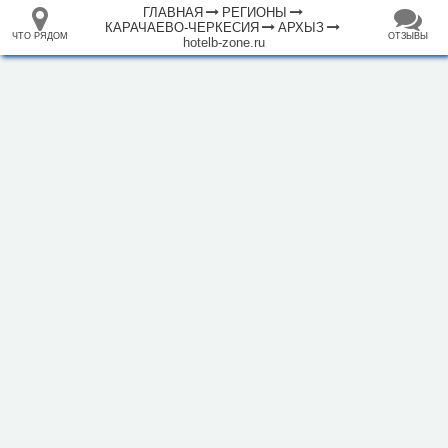
ГЛАВНАЯ
РЕГИОНЫ
КАРАЧАЕВО-ЧЕРКЕСИЯ
АРХЫЗ
ЧТО РЯДОМ
ОТЗЫВЫ
hotelb-zone.ru
⤢
ЧТО
+
33.105265
68.973718
РЯДОМ
Отель "B-zone"
–
Инфраструктура
Автопарковка (21)
Автостанция, автовокзал (1)
Банкомат (3)
Вокзал, станция (11)
Горный приют (2)
Гостевой дом (24)
Гостиница (14)
Кафе (21)
Магазин (12)
Место для пикника (7)
Мотель (13)
Плавательный бассейн (2)
2 км
Полицейский участок (2)
Ресторан (12)