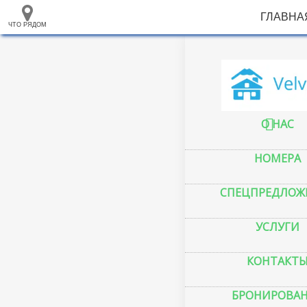
ГЛАВНА
ЧТО РЯДОМ
33.105265
+
68.973718
–
Отель "Velvet"
Инфраструктура
Автопарковка (21)
Автостанция, автовокзал (1)
Банкомат (3)
Вокзал, станция (11)
Горный приют (2)
Гостевой дом (24)
Гостиница (14)
Кафе (21)
Магазин (12)
Место для пикника (7)
Мотель (13)
Плавательный бассейн (2)
Полицейский участок (2)
2 км
Ресторан (12)