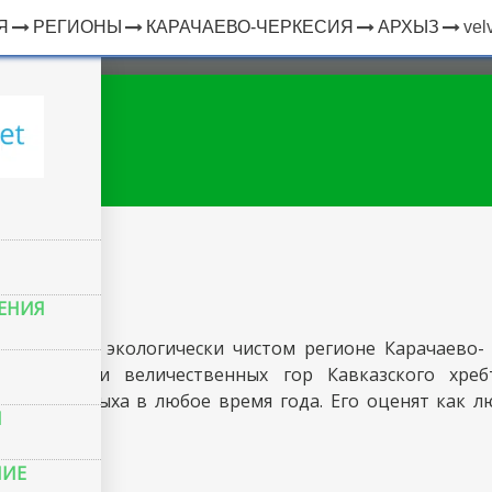
Я
РЕГИОНЫ
КАРАЧАЕВО-ЧЕРКЕСИЯ
АРХЫЗ
vel
×
ЧТО
⤢
РЯДОМ