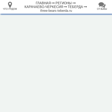
ГЛАВНАЯ
РЕГИОНЫ
КАРАЧАЕВО-ЧЕРКЕСИЯ
ТЕБЕРДА
ЧТО РЯДОМ
ОТЗЫВЫ
three-bears-teberda.ru
⤢
ЧТО
+
33.105265
68.973718
РЯДОМ
Гостевой дом "Три Медведя"
–
Инфраструктура
Автозаправочная станция (3)
Автомойка (1)
Автопарковка (2)
Банк (1)
Банкомат (3)
Гостевой дом (2)
Гостиница (3)
Зоопарк (1)
Кафе (4)
Магазин (12)
Музей (1)
Рынок, базар (1)
1000 м
Исторические объекты