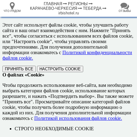
ГЛАВНАЯ
РЕГИОНЫ
КАРАЧАЕВО-ЧЕРКЕСИЯ
ТЕБЕРДА
ЧТО РЯДОМ
ОТЗЫВЫ
irbishotel.ru
⤢
ЧТО
+
33.105265
68.973718
РЯДОМ
Отель "Гостевой дом Ирбис"
–
Инфраструктура
Автозаправочная станция (3)
Автомойка (1)
Автопарковка (2)
Банк (1)
Банкомат (3)
Гостевой дом (2)
Гостиница (3)
Зоопарк (1)
Кафе (4)
Магазин (12)
Музей (1)
Рынок, базар (1)
1000 м
Исторические объекты