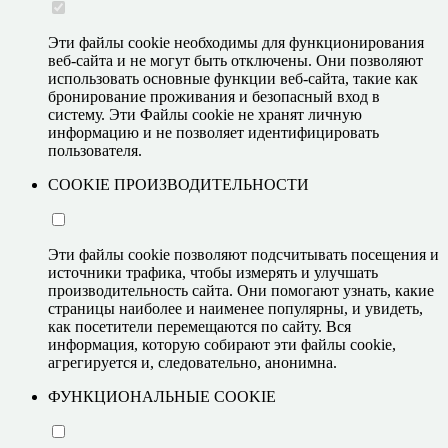
Памятник (3)
Природные объекты
Источник (2)
Вершина горы, холма (1)