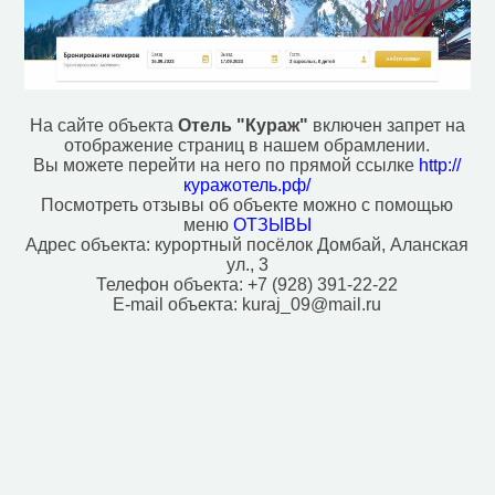
Почта (1)
Ресторан (6)
Рынок, базар (3)
Смотровая площадка (6)
Станция канатной дороги (20)
Фастфуд (2)
На сайте объекта
Отель "Кураж"
включен запрет на
отображение страниц в нашем обрамлении.
Исторические объекты
Вы можете перейти на него по прямой ссылке
http://
Памятник (2)
куражотель.рф/
Посмотреть отзывы об объекте можно с помощью
Природные объекты
меню
ОТЗЫВЫ
Вершина горы, холма (16)
Адрес объекта:
курортный посёлок Домбай, Аланская
ул., 3
Источник (1)
Телефон объекта:
+7 (928) 391-22-22
Перевал (3)
E-mail объекта:
kuraj_09@mail.ru