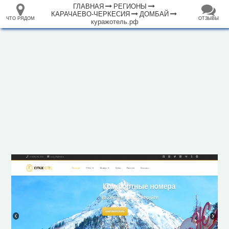
ГЛАВНАЯ
РЕГИОНЫ
КАРАЧАЕВО-ЧЕРКЕСИЯ
ДОМБАЙ
ЧТО РЯДОМ
ОТЗЫВЫ
куражотель.рф
⤢
ЧТО
+
33.105265
68.973718
РЯДОМ
Отель "Кураж"
–
Инфраструктура
Автопарковка (8)
Аппартаменты (1)
Аптека (2)
Банк (2)
Банкомат (5)
Горный приют (1)
Гостиница (67)
Кафе (32)
Магазин (18)
Место для пикника (3)
Мечеть (1)
Плавательный бассейн (1)
1000 м
Платёжный терминал (1)
Полицейский участок (2)