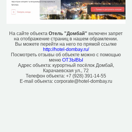
Почта (1)
Ресторан (6)
Рынок, базар (3)
Смотровая площадка (6)
Станция канатной дороги (20)
Фастфуд (2)
На сайте объекта
Отель "Домбай"
включен запрет
на отображение страниц в нашем обрамлении.
Исторические объекты
Вы можете перейти на него по прямой ссылке
Памятник (2)
http://hotel-dombay.ru/
Посмотреть отзывы об объекте можно с помощью
Природные объекты
меню
ОТЗЫВЫ
Вершина горы, холма (16)
Адрес объекта:
курортный посёлок Домбай,
Карачаевская ул., 72
Источник (1)
Телефон объекта:
+7 (928) 391-14-55
Перевал (3)
E-mail объекта:
corporate@hotel-dombay.ru