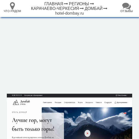
ГЛАВНАЯ
РЕГИОНЫ
КАРАЧАЕВО-ЧЕРКЕСИЯ
ДОМБАЙ
ЧТО РЯДОМ
ОТЗЫВЫ
hotel-dombay.ru
⤢
ЧТО
+
33.105265
68.973718
РЯДОМ
Отель "Домбай"
–
Инфраструктура
Автопарковка (8)
Аппартаменты (1)
Аптека (2)
Банк (2)
Банкомат (5)
Горный приют (1)
Гостиница (67)
Кафе (32)
Магазин (18)
Место для пикника (3)
Мечеть (1)
Плавательный бассейн (1)
1000 м
Платёжный терминал (1)
Полицейский участок (2)