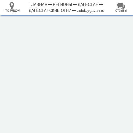
ГЛАВНАЯ
РЕГИОНЫ
ДАГЕСТАН
ДАГЕСТАНСКИЕ ОГНИ
zolotaygavan.ru
ЧТО РЯДОМ
ОТЗЫВЫ
⤢
ЧТО
+
33.105265
68.973718
РЯДОМ
Отель "Золотая Гавань"
–
Инфраструктура
Автозаправочная станция (4)
Автомойка (2)
Автопарковка (1)
Автостанция, автовокзал (1)
Аптека (6)
Банк (1)
Банкомат (1)
Бар (1)
Библиотека (1)
Водонапорная башня (1)
Кафе (7)
Магазин (45)
1000 м
Парк, сквер (2)
Почта (1)