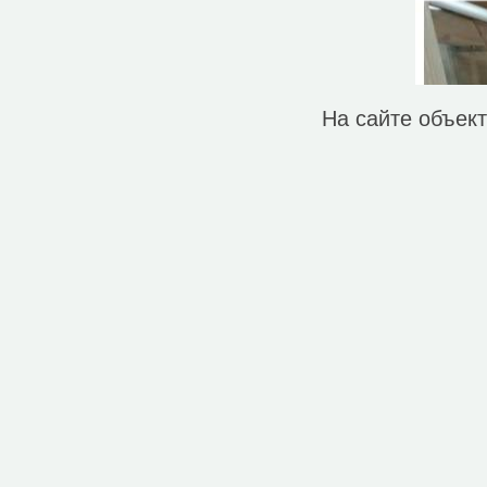
Магазин (62)
Музей (1)
Паб (1)
Парк, сквер (6)
Паромный терминал, причал (1)
Полицейский участок (1)
На сайте объек
Почта (1)
Ресторан (2)
Спортивный центр (1)
Стадион (1)
Стоматолог (1)
Фастфуд (2)
Хостел (1)
Храм (2)
Центр искусств (1)
Церковь (1)
Исторические объекты
Памятник (3)
Природные объекты
Пляж (2)