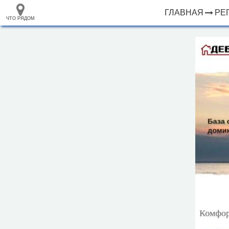
ГЛАВНАЯ
РЕ
ЧТО РЯДОМ
33.105265
+
68.973718
–
Отель "Дебаркадер"
Инфраструктура
Автозаправочная станция (3)
Автомойка (2)
Автопарковка (3)
Автостанция, автовокзал (1)
Аптека (5)
Банк (5)
Банкомат (1)
Библиотека (1)
Больница (3)
Ветеринар (2)
Водонапорная башня (6)
Вокзал, станция (1)
Кафе (2)
1 км
Ледовый каток (1)