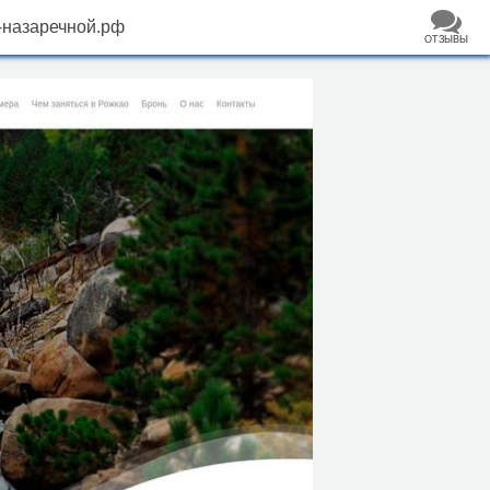
-назаречной.рф
ОТЗЫВЫ