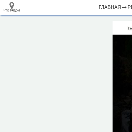
ГЛАВНАЯ
Р
ЧТО РЯДОМ
33.105265
+
68.973718
–
База отдыха "На Заречной"
Инфраструктура
Автопарковка (1)
Смотровая площадка (3)
Исторические объекты
Памятник (1)
Природные объекты
Вершина горы, холма (5)
Источник (1)
500 м