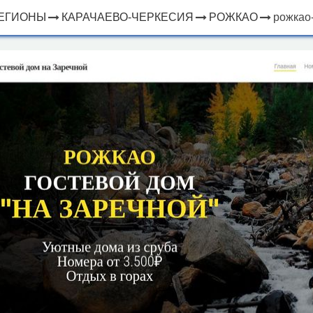
ЕГИОНЫ
КАРАЧАЕВО-ЧЕРКЕСИЯ
РОЖКАО
рожкао
×
ЧТО
⤢
РЯДОМ