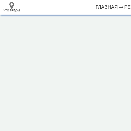
ГЛАВНАЯ
Р
ЧТО РЯДОМ
33.105265
+
68.973718
–
База отдыха "Росинка"
Инфраструктура
Магазин (1)
Исторические объекты
Природные объекты
1000 м