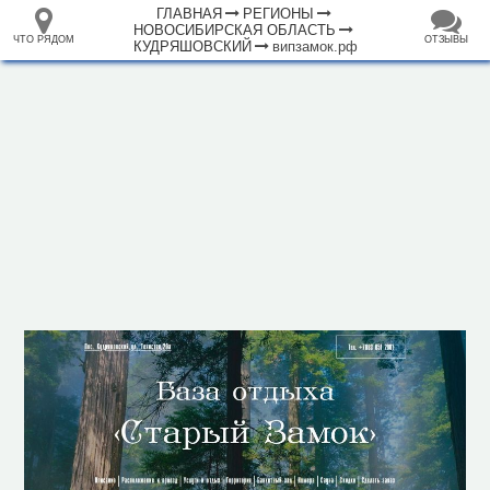
ГЛАВНАЯ
РЕГИОНЫ
НОВОСИБИРСКАЯ ОБЛАСТЬ
ЧТО РЯДОМ
ОТЗЫВЫ
КУДРЯШОВСКИЙ
випзамок.рф
⤢
ЧТО
+
33.105265
68.973718
РЯДОМ
База отдыха "Старый Замок"
–
Инфраструктура
Автопарковка (13)
Аптека (2)
Банк (1)
Водонапорная башня (1)
Гостиница (1)
Магазин (10)
Место для костра (1)
Место для пикника (1)
Плавательный бассейн (1)
Почта (1)
Ресторан (1)
Спортивный центр (2)
1000 м
Фонтан (1)
Церковь (1)