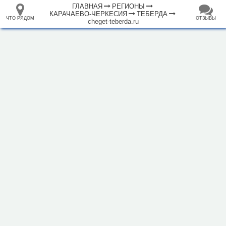
ГЛАВНАЯ
РЕГИОНЫ
КАРАЧАЕВО-ЧЕРКЕСИЯ
ТЕБЕРДА
ЧТО РЯДОМ
ОТЗЫВЫ
cheget-teberda.ru
⤢
ЧТО
+
33.105265
68.973718
РЯДОМ
Отель "Азгек"
–
Инфраструктура
Автозаправочная станция (3)
Автомойка (1)
Автопарковка (2)
Банк (1)
Банкомат (3)
Гостевой дом (2)
Гостиница (3)
Зоопарк (1)
Кафе (4)
Магазин (12)
Музей (1)
Рынок, базар (1)
1000 м
Исторические объекты