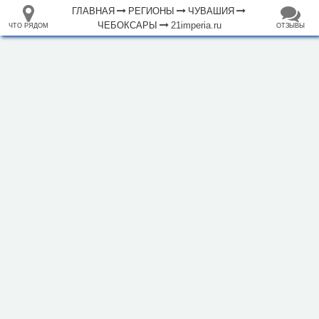
ГЛАВНАЯ
РЕГИОНЫ
ЧУВАШИЯ
ЧЕБОКСАРЫ
21imperia.ru
ЧТО РЯДОМ
ОТЗЫВЫ
⤢
ЧТО
+
33.105265
68.973718
РЯДОМ
Гостиница "Империя"
–
Инфраструктура
Автозаправочная станция (52)
Автомобильная зарядная станция (18)
Автомойка (33)
Автопарковка (679)
Автопрокат (2)
Аппартаменты (1)
Аптека (146)
Банк (49)
Банкомат (73)
Бар (24)
Библиотека (30)
Больница (27)
2 км
Ветеринар (10)
Водонапорная башня (45)