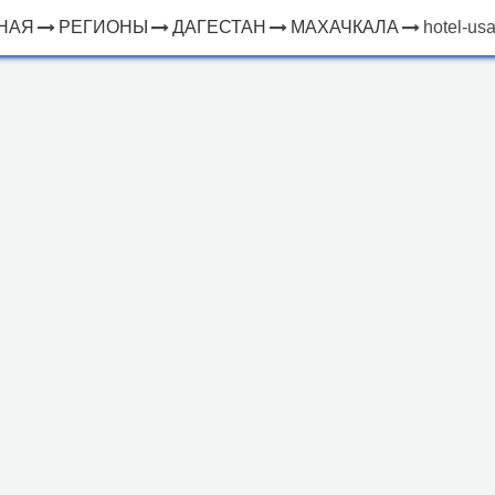
НАЯ
РЕГИОНЫ
ДАГЕСТАН
МАХАЧКАЛА
hotel-us
×
ЧТО
⤢
РЯДОМ