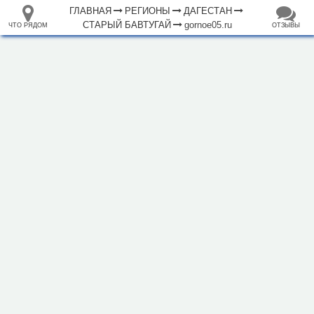
ГЛАВНАЯ
РЕГИОНЫ
ДАГЕСТАН
СТАРЫЙ БАВТУГАЙ
gornoe05.ru
ЧТО РЯДОМ
ОТЗЫВЫ
⤢
ЧТО
+
33.105265
68.973718
РЯДОМ
Гостевой дом "Горное"
–
Инфраструктура
Исторические объекты
Природные объекты
Источник (1)
1000 м