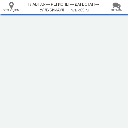
ГЛАВНАЯ
РЕГИОНЫ
ДАГЕСТАН
УЛЛУБИЙАУЛ
invalid05.ru
ЧТО РЯДОМ
ОТЗЫВЫ
⤢
ЧТО
+
33.105265
68.973718
РЯДОМ
База отдыха "Весна"
–
Инфраструктура
Мечеть (1)
Исторические объекты
Природные объекты
1000 м