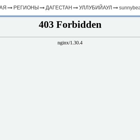
АЯ
РЕГИОНЫ
ДАГЕСТАН
УЛЛУБИЙАУЛ
sunnybea
×
ЧТО
⤢
РЯДОМ