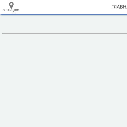
ГЛАВН
ЧТО РЯДОМ
33.105265
+
68.973718
–
База отдыха "Солнечный пляж"
Инфраструктура
Мечеть (1)
Исторические объекты
Природные объекты
1000 м