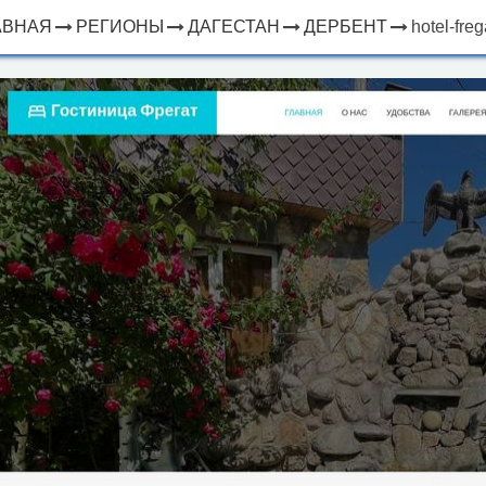
АВНАЯ
РЕГИОНЫ
ДАГЕСТАН
ДЕРБЕНТ
hotel-freg
×
ЧТО
⤢
РЯДОМ