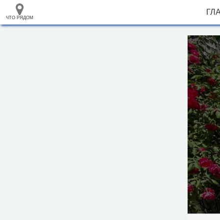
ГЛ
ЧТО РЯДОМ
33.105265
+
68.973718
–
Гостиница "Фрегат"
Инфраструктура
Автозаправочная станция (1)
Автопарковка (4)
Автопрокат (1)
Автостанция, автовокзал (2)
Аптека (6)
Банк (2)
Больница (2)
Гостевой дом (2)
Гостиница (19)
Вокзал, станция (1)
Кафе (41)
Магазин (85)
Место для пикника (2)
2 км
Мечеть (4)