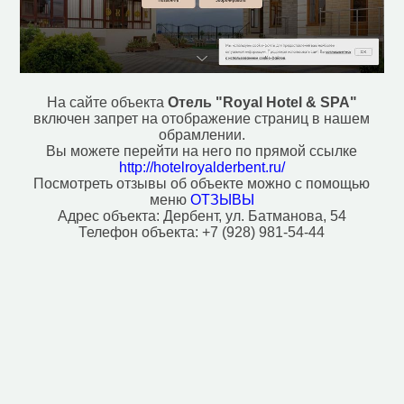
Мотель (1)
Паб (1)
Парк, сквер (11)
Поликлиника (1)
Почта (9)
Пункт обмена валют (1)
На сайте объекта
Отель "Royal Hotel & SPA"
Ресторан (16)
включен запрет на отображение страниц в нашем
Рынок, базар (4)
обрамлении.
Смотровая площадка (4)
Вы можете перейти на него по прямой ссылке
Спортивный центр (1)
http://hotelroyalderbent.ru/
Посмотреть отзывы об объекте можно с помощью
Стадион (3)
меню
ОТЗЫВЫ
Стоматолог (3)
Адрес объекта:
Дербент, ул. Батманова, 54
Театр (3)
Телефон объекта:
+7 (928) 981-54-44
Университет/институт (3)
Фастфуд (6)
Фонтан (3)
Хостел (2)
Центр искусств (1)
Исторические объекты
Военный форт (2)
Историческое здание (3)
Место раскопок (3)