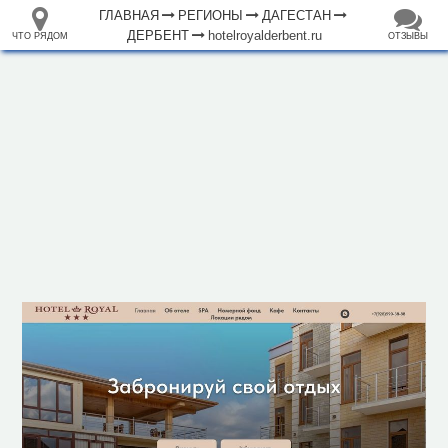
ГЛАВНАЯ
РЕГИОНЫ
ДАГЕСТАН
ДЕРБЕНТ
hotelroyalderbent.ru
ЧТО РЯДОМ
ОТЗЫВЫ
⤢
ЧТО
+
33.105265
68.973718
РЯДОМ
Отель "Royal Hotel & SPA"
–
Инфраструктура
Автозаправочная станция (1)
Автопарковка (4)
Автопрокат (1)
Автостанция, автовокзал (2)
Аптека (6)
Банк (2)
Больница (2)
Гостевой дом (2)
Гостиница (19)
Вокзал, станция (1)
Кафе (41)
Магазин (85)
2 км
Место для пикника (2)
Мечеть (4)