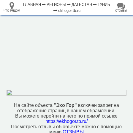
ГЛАВНАЯ
РЕГИОНЫ
ДАГЕСТАН
ГУНИБ
ekhogor.tb.ru
ЧТО РЯДОМ
ОТЗЫВЫ
⤢
ЧТО
+
33.105265
68.973718
РЯДОМ
"Эхо Гор"
–
Инфраструктура
Место для пикника (1)
Исторические объекты
Памятник (1)
Природные объекты
На сайте объекта
"Эхо Гор"
включен запрет на
отображение страниц в нашем обрамлении.
Вы можете перейти на него по прямой ссылке
500 м
https://ekhogor.tb.ru/
Посмотреть отзывы об объекте можно с помощью
меню
ОТЗЫВЫ