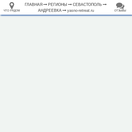
ГЛАВНАЯ
РЕГИОНЫ
СЕВАСТОПОЛЬ
АНДРЕЕВКА
yasno-retreat.ru
ЧТО РЯДОМ
ОТЗЫВЫ
⤢
ЧТО
+
33.105265
68.973718
РЯДОМ
База отдыха "Ясно"
–
Инфраструктура
Аптека (1)
Банкомат (1)
Бар (4)
Библиотека (1)
Кафе (1)
Магазин (9)
Место для пикника (3)
Парк, сквер (3)
Почта (1)
Рынок, базар (1)
Спортивный центр (1)
Церковь (1)
500 м
Исторические объекты