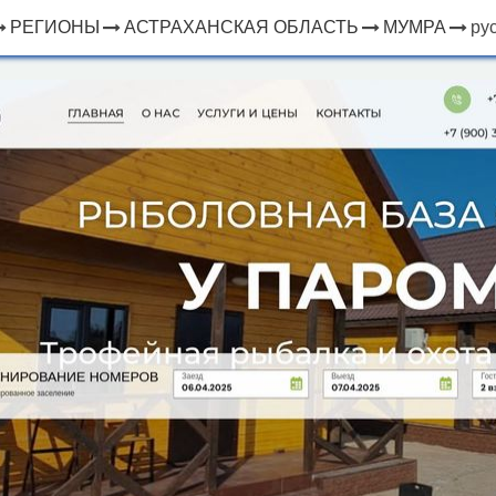
РЕГИОНЫ
АСТРАХАНСКАЯ ОБЛАСТЬ
МУМРА
ру
×
ЧТО
⤢
РЯДОМ