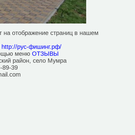
т на отображение страниц в нашем
е
http://рус-фишинг.рф/
мощью меню
ОТЗЫВЫ
ский район, село Мумра
9-89-39
ail.com