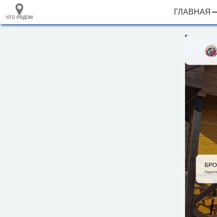
ГЛАВНАЯ
ЧТО РЯДОМ
33.105265
+
68.973718
–
База отдыха "У парома"
Инфраструктура
Водонапорная башня (2)
Гостевой дом (1)
Гостиница (1)
Кафе (1)
Магазин (3)
Полицейский участок (1)
Центр искусств (1)
Парк, сквер (1)
Исторические объекты
Памятник (1)
Природные объекты
2 км